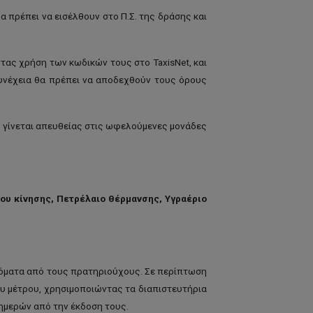
α πρέπει να εισέλθουν στο Π.Σ. της δράσης και
τας χρήση των κωδικών τους στο TaxisNet, και
υνέχεια θα πρέπει να αποδεχθούν τους όρους
 γίνεται απευθείας στις ωφελούμενες μονάδες
αίου κίνησης, Πετρέλαιο θέρμανσης, Υγραέριο
υτόματα από τους πρατηριούχους. Σε περίπτωση
υ μέτρου, χρησιμοποιώντας τα διαπιστευτήρια
 ημερών από την έκδοση τους.