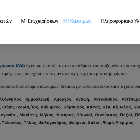
βατών
ΜΙ Επιχειρήσεων
ΜΙ Καυσίμων
Πληροφοριακό Υλ
σχύουσα KYA)
έχει ως σκοπό την αντιστάθμιση του αυξημένου κόστου
 τιμής τους, σε σχέση με την αντίστοιχη της ηπειρωτικής χώρας.
ρικού Ισοδύναμου καυσίμων, δικαιούχοι είναι κάτοικοι και επιχειρήσ
 Αλόννησος, Αμμουλιανή, Αμοργός, Ανάφη, Αντικύθηρα, Αντίπαρο
 Ιθάκη, Ικαρία, Ίος, Κάλυμνος, Κάρπαθος, Κάσος, Κέα, Κίμωλος, Κί
εγανήσι, Μεγίστη, Μήλος, Νίσυρος, Οθωνοί, Οινούσσες, Παξοί, Πά
, Τέλενδος, Τήλος, Φολέγανδρος, Φούρνοι, Χάλκη, Ψαρά, Ψέριμος.