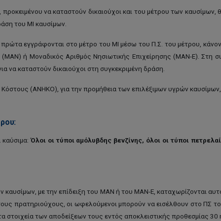
 προκειμένου να καταστούν δικαιούχοι και του μέτρου των καυσίμων, θ
άση του ΜΙ καυσίμων.
 πρώτα εγγράφονται στο μέτρο του ΜΙ μέσω του Π.Σ. του μέτρου, κάνον
 (ΜΑΝ) ή Μοναδικός Αριθμός Νησιωτικής Επιχείρησης (ΜΑΝ-Ε). Στη σ
ια να καταστούν δικαιούχοι στη συγκεκριμένη δράση.
 Κόστους (ΑΝΗΚΟ), για την προμήθεια των επιλέξιμων υγρών καυσίμων,
ρου:
 καύσιμα:
Όλοι οι τύποι αμόλυβδης βενζίνης, όλοι οι τύποι πετρελ
ν καυσίμων, με την επίδειξη του ΜΑΝ ή του ΜΑΝ-Ε, καταχωρίζονται α
 τους πρατηριούχους, οι ωφελούμενοι μπορούν να εισέλθουν στο ΠΣ το
 τα στοιχεία των αποδείξεων τους εντός αποκλειστικής προθεσμίας 30