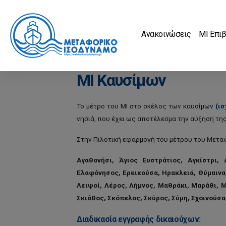
Ανακοινώσεις
MI Επι
ΜΙ Καυσίμων
Το μέτρο του ΜΙ στο σκέλος των καυσίμων
(ι
νησιά, που έχει ως αποτέλεσμα την αύξηση της
Στην Πιλοτική εφαρμογή του μέτρου του Μεταφο
Αγαθονήσι, Άγιος Ευστράτιος, Αγκίστρι,
Ελαφόνησος, Ερεικούσα, Ηρακλειά, Θύμαινα,
Λειψοί, Λέρος, Λήμνος, Μαθράκι, Μαράθι, Μ
Σκιάθος, Σκόπελος, Σκύρος, Σύμη, Σχοινούσα
Διαδικασία εγγραφής δικαιούχων: