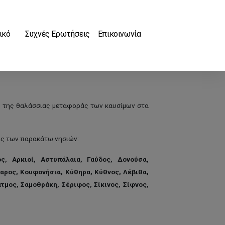
ικό
Συχνές Ερωτήσεις
Επικοινωνία
ς της θαλάσσιας μεταφοράς των καυσίμων στα
εις των παρακάτω νησιών:
ς, Αρκιοί, Αστυπάλαια, Γαύδος, Δονούσα,
ναρος, Κουφονήσια, Κύθηρα, Κύθνος, Λέβιθα,
τμος, Σαμοθράκη, Σέριφος, Σίκινος, Σίφνος,