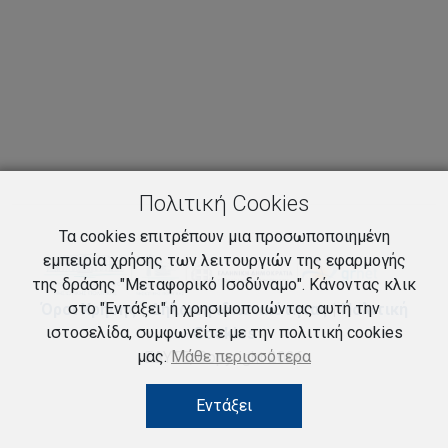
Πολιτική Cookies
Τα cookies επιτρέπουν μια προσωποποιημένη
εμπειρία χρήσης των λειτουργιών της εφαρμογής
της δράσης "Μεταφορικό Ισοδύναμο". Κάνοντας κλικ
στο "Εντάξει" ή χρησιμοποιώντας αυτή την
Όροι Χρήσης
|
Δήλωση ιδιωτικότητας
|
Πολιτική
ιστοσελίδα, συμφωνείτε με την πολιτική cookies
Cookies
μας.
Μάθε περισσότερα
ΕΔΥΤΕ, Copyright 2026
Εντάξει