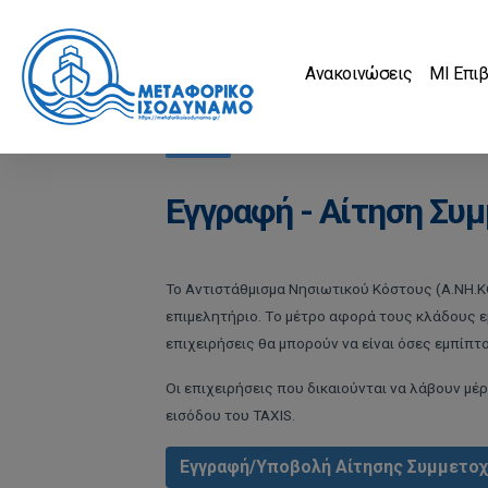
Ανακοινώσεις
MI Επι
Εγγραφή - Αίτηση Συ
Το Αντιστάθμισμα Νησιωτικού Κόστους (Α.ΝΗ.ΚΟ
επιμελητήριο. Tο μέτρο αφορά τους κλάδους ε
επιχειρήσεις θα μπορούν να είναι όσες εμπίπτο
Οι επιχειρήσεις που δικαιούνται να λάβουν μ
εισόδου του TAXIS.
Εγγραφή/Υποβολή Αίτησης Συμμετο