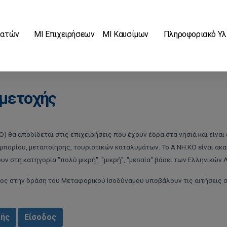
βατών
ΜΙ Επιχειρήσεων
ΜΙ Καυσίμων
Πληροφοριακό Υλ
μμετοχής
) θα αποδίδεται στις επιχειρήσεις που έχουν έδρα στα νησιά και είναι
μπορίου, μεταποίησης, τουριστικών καταλυμάτων. Το Α.ΝΗ.ΚΟ είναι ακ
υν στη κατηγορία "πολύ μικρή", "μικρή", "μεσαία" βάσει των Ελληνικών
έρος στην δράση του Μεταφορικού Ισοδύναμου υποβάλουν τις αιτήσεις
χής
Είσοδος