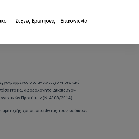
ικό
Συχνές Ερωτήσεις
Επικοινωνία
 εγγεγραμμένες στο αντίστοιχο νησιωτικό
ατάσχετο και αφορολόγητο. Δικαιούχοι-
 Λογιστικών Προτύπων (Ν. 4308/2014).
 συμμετοχής
χρησιμοποιώντας τους κωδικούς