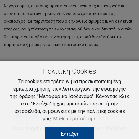
λογαριασμού, ο οποίος πρέπει να είναι έγκυρος και ενεργός και
στον οποίο ο αιτών πρέπει να είναι υποχρεωτικά πρώτος
δικαιούχος. Σε περίπτωση που ο δηλωθείς αριθμός IBAN δεν είναι
ενεργός και η πίστωση του λογαριασμού δεν είναι δυνατή, ο αιτών
θα μπορεί να υποβάλει την αίτησή του, αφού διευθετήσει το
παραπάνω ζήτημα με το οικείο πιστωτικό ίδρυμα.
Πολιτική Cookies
Τα cookies επιτρέπουν μια προσωποποιημένη
εμπειρία χρήσης των λειτουργιών της εφαρμογής
της δράσης "Μεταφορικό Ισοδύναμο". Κάνοντας κλικ
στο "Εντάξει" ή χρησιμοποιώντας αυτή την
ιστοσελίδα, συμφωνείτε με την πολιτική cookies
μας.
Μάθε περισσότερα
Όροι Χρήσης
|
Δήλωση ιδιωτικότητας
|
Πολιτική
Εντάξει
Cookies