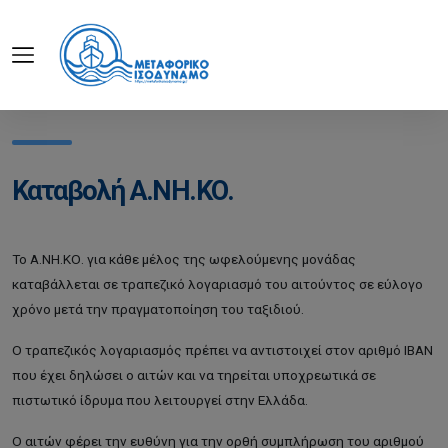
Καταβολή Α.ΝΗ.ΚΟ.
Το Α.ΝΗ.ΚΟ. για κάθε μέλος της ωφελούμενης μονάδας
καταβάλλεται σε τραπεζικό λογαριασμό του αιτούντος σε εύλογο
χρόνο μετά την πραγματοποίηση του ταξιδιού.
Ο τραπεζικός λογαριασμός πρέπει να αντιστοιχεί στον αριθμό IBAN
που έχει δηλώσει ο αιτών και να τηρείται υποχρεωτικά σε
πιστωτικό ίδρυμα που λειτουργεί στην Ελλάδα.
Ο αιτών φέρει την ευθύνη για την ορθή συμπλήρωση του αριθμού