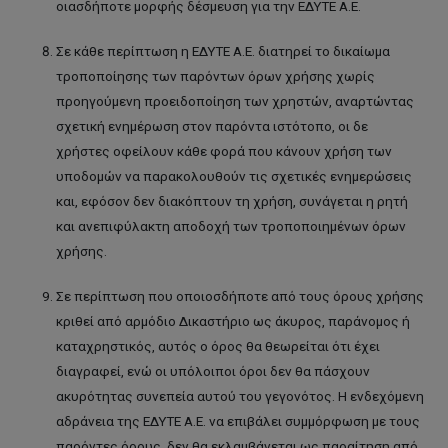
οιασδήποτε μορφής δέσμευση για την ΕΔΥΤΕ Α.Ε.
Σε κάθε περίπτωση η ΕΔΥΤΕ Α.Ε. διατηρεί το δικαίωμα
τροποποίησης των παρόντων όρων χρήσης χωρίς
προηγούμενη προειδοποίηση των χρηστών, αναρτώντας
σχετική ενημέρωση στον παρόντα ιστότοπο, οι δε
χρήστες οφείλουν κάθε φορά που κάνουν χρήση των
υποδομών να παρακολουθούν τις σχετικές ενημερώσεις
και, εφόσον δεν διακόπτουν τη χρήση, συνάγεται η ρητή
και ανεπιφύλακτη αποδοχή των τροποποιημένων όρων
χρήσης.
Σε περίπτωση που οποιοσδήποτε από τους όρους χρήσης
κριθεί από αρμόδιο Δικαστήριο ως άκυρος, παράνομος ή
καταχρηστικός, αυτός ο όρος θα θεωρείται ότι έχει
διαγραφεί, ενώ οι υπόλοιποι όροι δεν θα πάσχουν
ακυρότητας συνεπεία αυτού του γεγονότος. Η ενδεχόμενη
αδράνεια της ΕΔΥΤΕ Α.Ε. να επιβάλει συμμόρφωση με τους
παρόντες όρους, δεν θα εκλαμβάνεται ως παραίτηση από