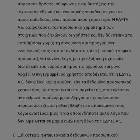
παρούσας δράσης, σύμφωνα με τις διατάξεις της
ισχύουσας εθνικής και ενωσιακής νομοθεσίας για την
προστασία δεδομένων προσωπικού χαρακτήρα. Η ΕΔΥΤΕ
Α.Ε. διαφυλάσσει τον προσωπικό χαρακτήρα των
στοιχείων που δηλώνουν οι χρήστες και δεν δύναται να τα
μεταβιβάσει χωρίς τη συναίνεση και προηγούμενη
ενημέρωσή τους σε οποιονδήποτε τρίτο (φυσικό ή νομικό
πρόσωπο), για κανένα λόγο, με την εξαίρεση σχετικών
διατάξεων του νόμου και προς τις αρμόδιες και μόνο
Αρχές. Ο εγγεγραμμένος χρήστης αποδέχεται ότι η ΕΔΥΤΕ
Α.Ε. δεν φέρει καμία ευθύνη, εάν τα δεδομένα προσωπικού
χαρακτήρα, που τηρούνται στα αρχεία της, αποτελέσουν
αντικείμενο παράνομης επεξεργασίας επιφέρουσας
περιουσιακή ζημία ή ηθική βλάβη στα υποκείμενά τους,
λόγω ανωτέρας βίας ή για οποιονδήποτε άλλο λόγο που
δεν οφείλεται σε βαριά αμέλεια ή δόλο της ΕΔΥΤΕ Α.Ε.
Ειδικότερα, η επεξεργασία δεδομένων προσωπικού