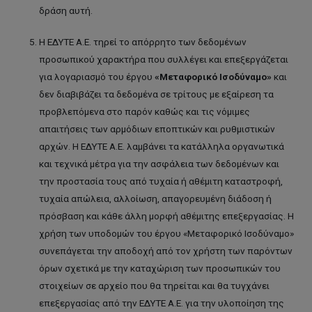
δράση αυτή.
Η ΕΔΥΤΕ Α.Ε. τηρεί το απόρρητο των δεδομένων
προσωπικού χαρακτήρα που συλλέγει και επεξεργάζεται
για λογαριασμό του έργου
«Μεταφορικό Ισοδύναμο»
και
δεν διαβιβάζει τα δεδομένα σε τρίτους με εξαίρεση τα
προβλεπόμενα στο παρόν καθώς και τις νόμιμες
απαιτήσεις των αρμόδιων εποπτικών και ρυθμιστικών
αρχών. Η ΕΔΥΤΕ Α.Ε. λαμβάνει τα κατάλληλα οργανωτικά
και τεχνικά μέτρα για την ασφάλεια των δεδομένων και
την προστασία τους από τυχαία ή αθέμιτη καταστροφή,
τυχαία απώλεια, αλλοίωση, απαγορευμένη διάδοση ή
πρόσβαση και κάθε άλλη μορφή αθέμιτης επεξεργασίας. Η
χρήση των υποδομών του έργου «Μεταφορικό Ισοδύναμο»
συνεπάγεται την αποδοχή από τον χρήστη των παρόντων
όρων σχετικά με την καταχώριση των προσωπικών του
στοιχείων σε αρχείο που θα τηρείται και θα τυγχάνει
επεξεργασίας από την ΕΔΥΤΕ Α.Ε. για την υλοποίηση της