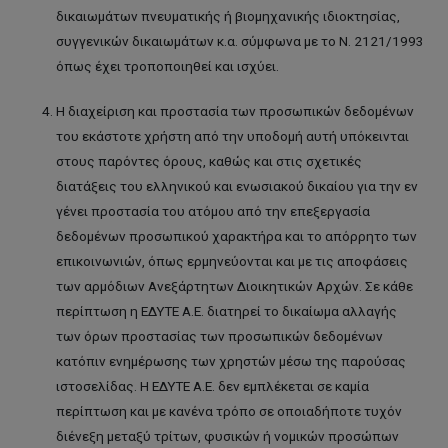
δικαιωμάτων πνευματικής ή βιομηχανικής ιδιοκτησίας,
συγγενικών δικαιωμάτων κ.α. σύμφωνα με το Ν. 2121/1993
όπως έχει τροποποιηθεί και ισχύει.
Η διαχείριση και προστασία των προσωπικών δεδομένων
του εκάστοτε χρήστη από την υποδομή αυτή υπόκεινται
στους παρόντες όρους, καθώς και στις σχετικές
διατάξεις του ελληνικού και ενωσιακού δικαίου για την εν
γένει προστασία του ατόμου από την επεξεργασία
δεδομένων προσωπικού χαρακτήρα και το απόρρητο των
επικοινωνιών, όπως ερμηνεύονται και με τις αποφάσεις
των αρμόδιων Ανεξάρτητων Διοικητικών Αρχών. Σε κάθε
περίπτωση η Ε∆ΥΤΕ Α.Ε. διατηρεί το δικαίωμα αλλαγής
των όρων προστασίας των προσωπικών δεδομένων
κατόπιν ενημέρωσης των χρηστών µέσω της παρούσας
ιστοσελίδας. Η ΕΔΥΤΕ Α.Ε. δεν εμπλέκεται σε καμία
περίπτωση και με κανένα τρόπο σε οποιαδήποτε τυχόν
διένεξη μεταξύ τρίτων, φυσικών ή νομικών προσώπων