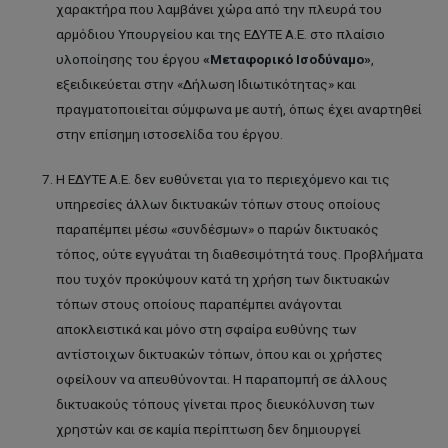
χαρακτήρα που λαμβάνει χώρα από την πλευρά του
αρμόδιου Υπουργείου και της ΕΔΥΤΕ Α.Ε. στο πλαίσιο
υλοποίησης του έργου
«Μεταφορικό Ισοδύναμο»
,
εξειδικεύεται στην «Δήλωση Ιδιωτικότητας» και
πραγματοποιείται σύμφωνα με αυτή, όπως έχει αναρτηθεί
στην επίσημη ιστοσελίδα του έργου.
Η ΕΔΥΤΕ Α.Ε. δεν ευθύνεται για το περιεχόμενο και τις
υπηρεσίες άλλων δικτυακών τόπων στους οποίους
παραπέμπει μέσω «συνδέσμων» ο παρών δικτυακός
τόπος, ούτε εγγυάται τη διαθεσιμότητά τους. Προβλήματα
που τυχόν προκύψουν κατά τη χρήση των δικτυακών
τόπων στους οποίους παραπέμπει ανάγονται
αποκλειστικά και μόνο στη σφαίρα ευθύνης των
αντίστοιχων δικτυακών τόπων, όπου και οι χρήστες
οφείλουν να απευθύνονται. Η παραπομπή σε άλλους
δικτυακούς τόπους γίνεται προς διευκόλυνση των
χρηστών και σε καμία περίπτωση δεν δημιουργεί