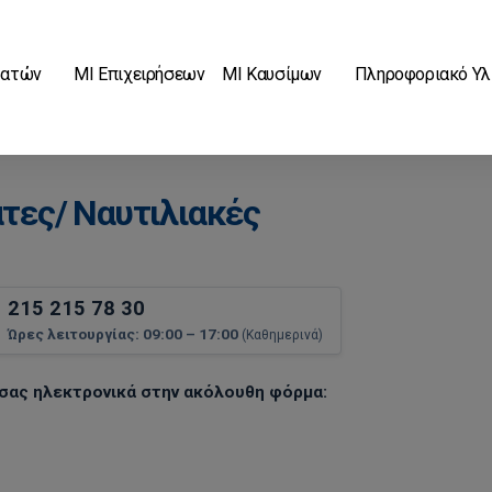
βατών
ΜΙ Επιχειρήσεων
ΜΙ Καυσίμων
Πληροφοριακό Υλ
άτες/ Ναυτιλιακές
215 215 78 30
Ώρες λειτουργίας: 09:00 – 17:00
(Καθημερινά)
σας ηλεκτρονικά στην ακόλουθη φόρμα: